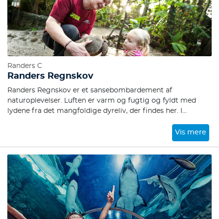
Randers C
Randers Regnskov
Randers Regnskov er et sansebombardement af
naturoplevelser. Luften er varm og fugtig og fyldt med
lydene fra det mangfoldige dyreliv, der findes her. I
trækronerne over dig springer aber rundt og leger, mens
flagermus og dovendyr får sig et lille hvil.
Vis mere