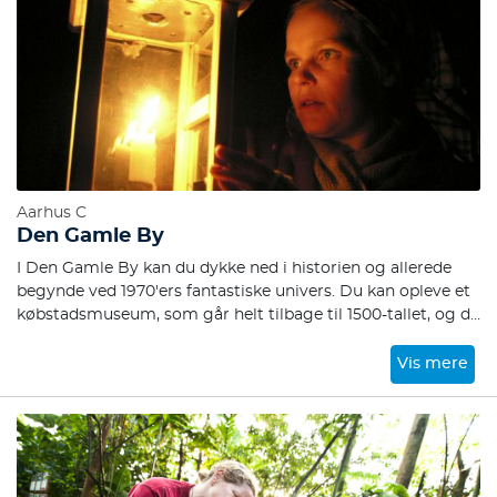
Aarhus C
Den Gamle By
I Den Gamle By kan du dykke ned i historien og allerede
begynde ved 1970'ers fantastiske univers. Du kan opleve et
købstadsmuseum, som går helt tilbage til 1500-tallet, og du
kan gå på opdagelse i de mange rum, udstillinger,
historiske bygninger og små museer i museet. En tidsrejse
Vis mere
- hvor du kan møde din egen, dine forældres,
bedsteforældres og oldeforældres mange historier.