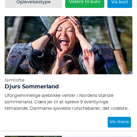
Videre til kurv
Oplevelsestype
Vis kort
Nimtofte
Djurs Sommerland
Uforglemmelige øjeblikke venter i Nordens største
sommerland. Glæd jer til at opleve 9 eventyrlige
temalande, Danmarks sjoveste rutschebaner, det vildeste
Vandland og mere end 60 fantastiske forlystelser for både
små og store legebørn. Så tag hele familien med, og få
Vis mere
minder for livet i en verden af sjov, leg, hygge, fart og
spænding.