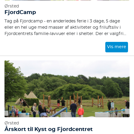
Ørsted
FjordCamp
Tag på Fjordcamp - en anderledes ferie i 3 dage, 5 dage
eller en hel uge med masser af aktiviteter og friluftsliv i
Fjordcentrets familie-lavvuer eller i shelter. Der er valgfri
ankomstdag. Oplev det "vilde" men i trygge rammer med
adgang til køkken, bad og toiletter og ikke mindst masser
Vis mere
af spændende friluftsaktiviteter.
Ørsted
Årskort til Kyst og Fjordcentret