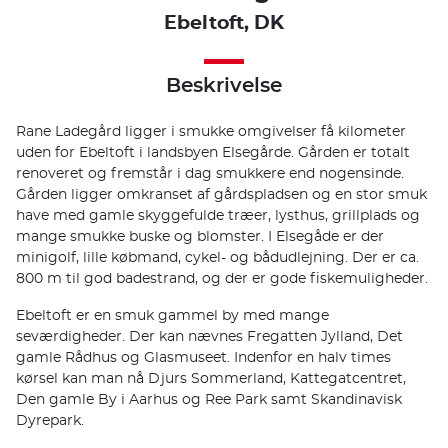
Ebeltoft, DK
Beskrivelse
Rane Ladegård ligger i smukke omgivelser få kilometer
uden for Ebeltoft i landsbyen Elsegårde. Gården er totalt
renoveret og fremstår i dag smukkere end nogensinde.
Gården ligger omkranset af gårdspladsen og en stor smuk
have med gamle skyggefulde træer, lysthus, grillplads og
mange smukke buske og blomster. I Elsegåde er der
minigolf, lille købmand, cykel- og bådudlejning. Der er ca.
800 m til god badestrand, og der er gode fiskemuligheder.
Ebeltoft er en smuk gammel by med mange
seværdigheder. Der kan nævnes Fregatten Jylland, Det
gamle Rådhus og Glasmuseet. Indenfor en halv times
kørsel kan man nå Djurs Sommerland, Kattegatcentret,
Den gamle By i Aarhus og Ree Park samt Skandinavisk
Dyrepark.