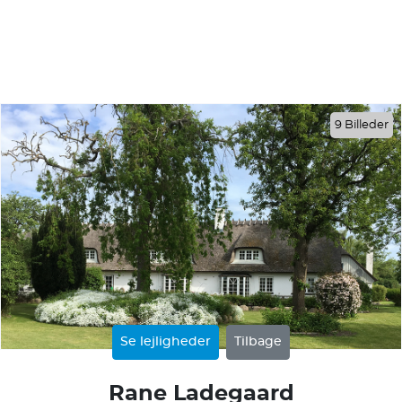
9 Billeder
Se lejligheder
Tilbage
Rane Ladegaard