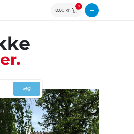
0
0,00 kr.
akke
er.
Søg