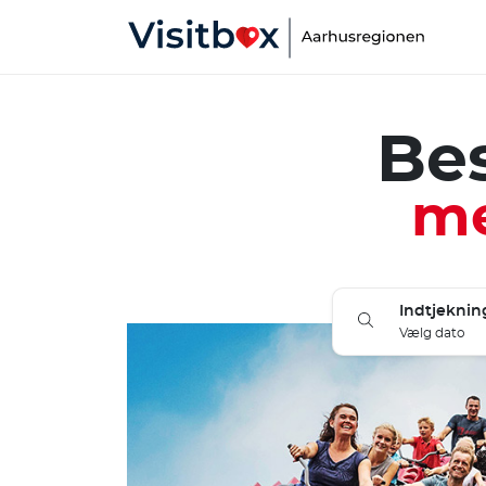
Bes
me
Indtjeknin
Vælg dato