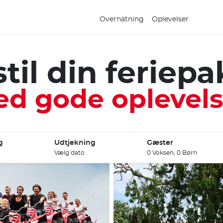
Overnatning
Oplevelser
til din feriep
d gode oplevels
g
Udtjekning
Gæster
Vælg dato
0 Voksen, 0 Børn