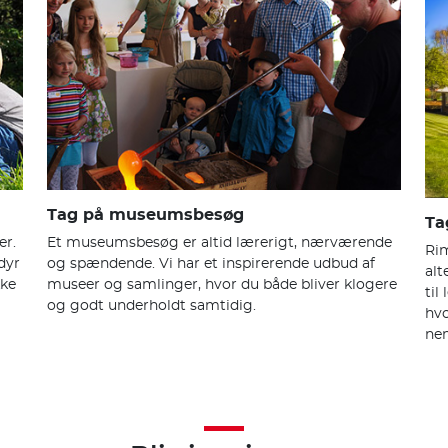
Tag på museumsbesøg
Ta
er.
Et museumsbesøg er altid lærerigt, nærværende
Rim
dyr
og spændende. Vi har et inspirerende udbud af
alt
kke
museer og samlinger, hvor du både bliver klogere
til
og godt underholdt samtidig.
hvo
nem